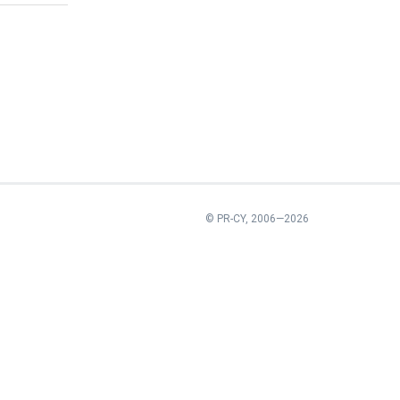
© PR-CY,
2006—2026