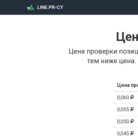
LINE.PR-CY
Цен
Цена проверки позиц
тем ниже цена.
Цена пр
0,060
0,055
0,050
0,045